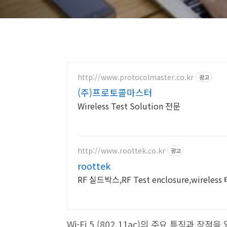
http://www.protocolmaster.co.kr
광고
(주)프로토콜마스터
Wireless Test Solution 전문
http://www.roottek.co.kr
광고
roottek
RF 실드박스,RF Test enclosure,wirel
Wi-Fi 5 (802.11ac)의 주요 특징과 