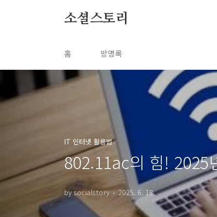
본문 바로가기
소셜스토리
홈
방명록
IT 인터넷 활용법
802.11ac의 힘! 20
by socialstory
2025. 6. 18.