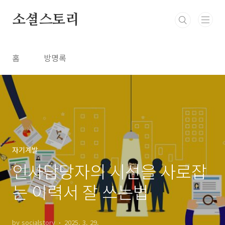
본문 바로가기
소셜스토리
홈
방명록
자기계발
인사담당자의 시선을 사로잡
는 이력서 잘 쓰는법
by socialstory
2025. 3. 29.