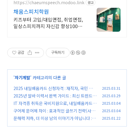
https://chaeumspeech.modoo.link
광고
채움스피치학원
키즈부터 고입/대입면접, 취업면접,
일상스피치까지 자신감 향상100%
프로그램
공감
구독하기
'
자기계발
' 카테고리의 다른 글
2025 내일배움카드 신청자격 : 재직자, 국민 유형
2025.03.31
별 완벽 분석
2025년 알바 이력서 완벽 가이드 : 최신 트렌드
2025.03.29
(0)
반영, 합격 예시 완벽 분석
IT 자격증 취득은 국비지원으로, 내일배움카드
2025.03.04
(0)
활용법
구어체 문어체 차이 : 효과적인 글쓰기 전략(사용
2025.03.04
(0)
예시 포함)
문해력 저하, 더 이상 남의 이야기가 아닙니다 : 원
2025.01.22
(0)
인과 해결책까지
(0)