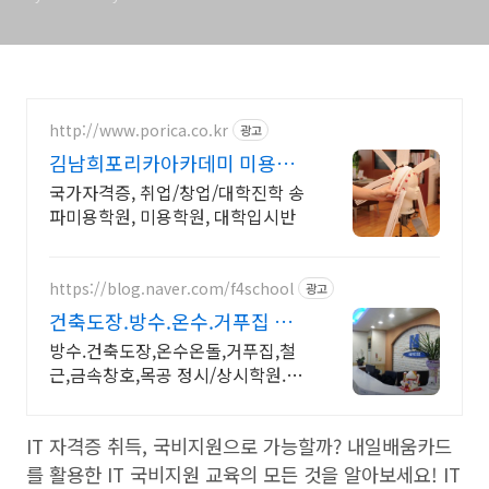
http://www.porica.co.kr
광고
김남희포리카아카데미 미용교
육 국비 가능학원
국가자격증, 취업/창업/대학진학 송
파미용학원, 미용학원, 대학입시반
https://blog.naver.com/f4school
광고
건축도장.방수.온수.거푸집 철
근.내일배움카드정부지원
방수.건축도장,온수온돌,거푸집,철
근,금속창호,목공 정시/상시학원.원
장1:1교육 건축도장기능사,방수,온
수온돌,거푸집,철근기능사 내일배움
IT 자격증 취득, 국비지원으로 가능할까? 내일배움카드
카드 정부지원, 금속창호교육
를 활용한 IT 국비지원 교육의 모든 것을 알아보세요! IT