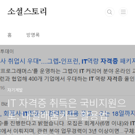
본문 바로가기
소셜스토리
홈
방명록
자기계발
IT 자격증 취득은 국비지원으
로, 내일배움카드 활용법
by socialstory
2025. 3. 4.