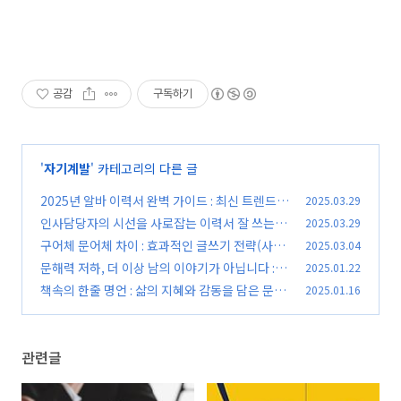
공감
구독하기
'
자기계발
' 카테고리의 다른 글
2025년 알바 이력서 완벽 가이드 : 최신 트렌드
2025.03.29
반영, 합격 예시 완벽 분석
인사담당자의 시선을 사로잡는 이력서 잘 쓰는법
2025.03.29
(0)
구어체 문어체 차이 : 효과적인 글쓰기 전략(사용
2025.03.04
(0)
예시 포함)
문해력 저하, 더 이상 남의 이야기가 아닙니다 : 원
2025.01.22
(0)
인과 해결책까지
책속의 한줄 명언 : 삶의 지혜와 감동을 담은 문장
2025.01.16
(0)
들
(0)
관련글