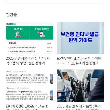
할까? 실수리비 비교 분석
(0)
관련글
2025 임업직불금 신청 시작! 자
보건증 인터넷 발급 완벽 가이드
격요건 및 방법, 꿀팁 총정리
: PC, 모바일, 유효기간 총정리
현대차 GBC, 105층→54층 변
2025 항공권 싸게 사는법 : 특가