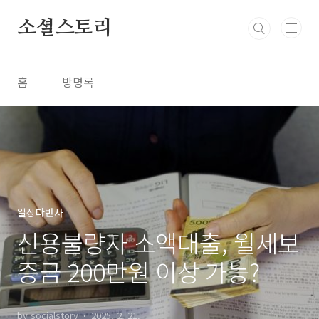
본문 바로가기
소셜스토리
홈
방명록
일상다반사
신용불량자 소액대출, 월세보
증금 200만원 이상 가능?
by socialstory
2025. 2. 21.