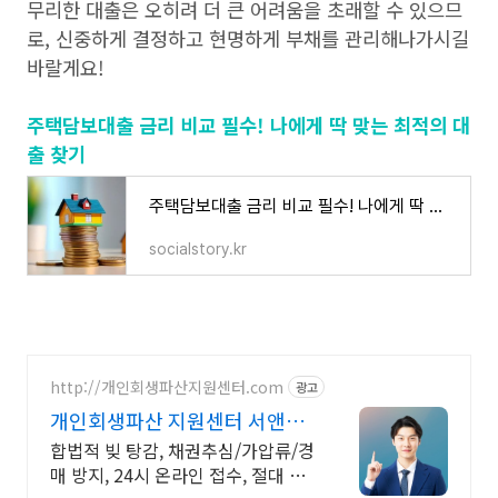
무리한 대출은 오히려 더 큰 어려움을 초래할 수 있으므
로, 신중하게 결정하고 현명하게 부채를 관리해나가시길
바랄게요!
주택담보대출 금리 비교 필수! 나에게 딱 맞는 최적의 대
출 찾기
주택담보대출 금리 비교 필수! 나에게 딱 맞는 최적의 대출 찾기
socialstory.kr
http://개인회생파산지원센터.com
광고
개인회생파산 지원센터 서앤율
빚탕감 모든 채무 해결
합법적 빚 탕감, 채권추심/가압류/경
매 방지, 24시 온라인 접수, 절대 비