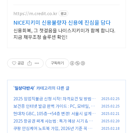
밀보장
https://m.credit.co.kr
광고
NICE지키미 신용불량자 신용에 진심을 담다
신용회복, 그 첫걸음을 나이스지키미가 함께 합니다.
지금 채무조정 솔루션 확인!
공감
구독하기
'
일상다반사
' 카테고리의 다른 글
2025 임업직불금 신청 시작! 자격요건 및 방법,
2025.02.25
꿀팁 총정리
보건증 인터넷 발급 완벽 가이드 : PC, 모바일, 유
2025.02.25
(0)
효기간 총정리
현대차 GBC, 105층→54층 변경! 서울시 설계안
2025.02.21
(0)
제출
2025 항공권 싸게 사는법 : 특가 예상 시기 & 항
2025.02.20
(0)
공사별 프로모션
쿠팡 안심케어 노트북 가입, 2026년 기준 꼭 필요
2025.02.18
(0)