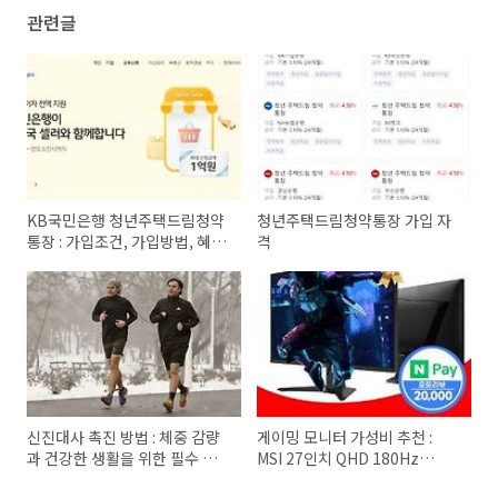
관련글
KB국민은행 청년주택드림청약
청년주택드림청약통장 가입 자
통장 : 가입조건, 가입방법, 혜택
격
및 장점
신진대사 촉진 방법 : 체중 감량
게이밍 모니터 가성비 추천 :
과 건강한 생활을 위한 필수 가
MSI 27인치 QHD 180Hz
이드
MAG275QF