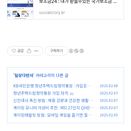
보조금24 : 내가 받을수있는 국가보조금 정부혜택 확인하기
socialstory.kr
공감
구독하기
'
일상다반사
' 카테고리의 다른 글
KB국민은행 청년주택드림청약통장 : 가입조건,
2025.02.08
가입방법, 혜택 및 장점
청년주택드림청약통장 가입 자격
2025.02.07
(0)
(0)
신진대사 촉진 방법 : 체중 감량과 건강한 생활을
2025.02.07
위한 필수 가이드
게이밍 모니터 가성비 추천 : MSI 27인치 QHD 1
2025.02.07
(0)
80Hz MAG275QF
게이밍태블릿 장점 : 모바일 게임을 즐기면 필수,
2025.02.05
(0)
추천 제품
(0)