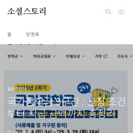
본문 바로가기
소셜스토리
홈
방명록
일상다반사
국가장학금 9구간 : 신청 조건
부터 지급 금액까지 총정리
by socialstory
2025. 2. 7.