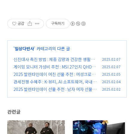
공감
구독하기
'
일상다반사
' 카테고리의 다른 글
신진대사 촉진 방법 : 체중 감량과 건강한 생활을
2025.02.07
위한 필수 가이드
게이밍 모니터 가성비 추천 : MSI 27인치 QHD 1
2025.02.07
(0)
80Hz MAG275QF
2025 발렌타인데이 여친 선물 추천 : 여성크로스
2025.02.05
(0)
백 추천 이유
관세전쟁 수혜주 : K-뷰티, AI 소프트웨어, 국내
2025.02.04
(0)
기업들의 대응 전략
2025 발렌타인데이 선물 추천 : 남자 여자 선물
2025.02.02
(0)
추천
(0)
관련글