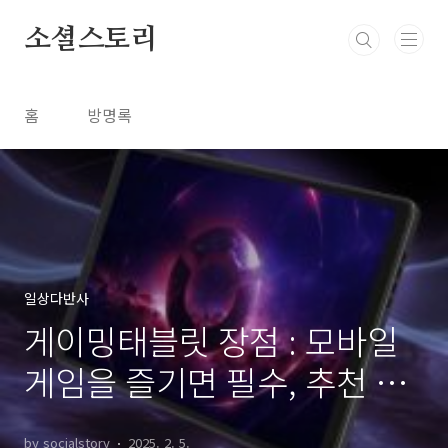
본문 바로가기
소셜스토리
홈
방명록
일상다반사
게이밍태블릿 장점 : 모바일
게임을 즐기면 필수, 추천 제
품
by socialstory
2025. 2. 5.