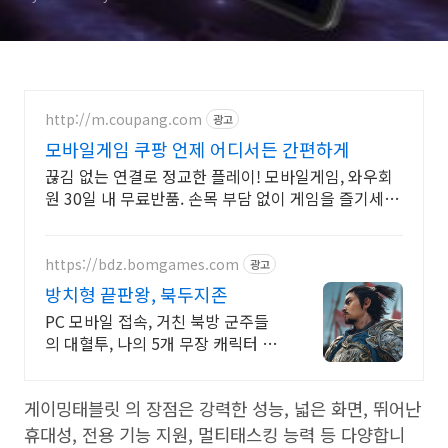
http://m.coupang.com
광고
모바일게임 쿠팡 언제 어디서든 간편하게
끊김 없는 연결로 정교한 플레이! 모바일게임, 와우회
원 30일 내 무료반품. 손목 부담 없이 게임을 즐기세
요! 쿠팡에서 인체공학적 디자인 제품을 선택하세요.
https://bdz.bomgames.com
광고
방치형 끝판왕, 북두지존
PC 모바일 접속, 거친 북방 군주들
의 대혈투, 나의 5개 무장 캐릭터 동
시 전투
게이밍태블릿 의 장점은 강력한 성능, 넓은 화면, 뛰어난
휴대성, 전용 기능 지원, 멀티태스킹 능력 등 다양합니