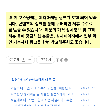
※ 이 포스팅에는 제휴마케팅 링크가 포함 되어 있습
니다. 콘텐츠의 링크를 통해 구매하면 제휴 수수료
를 받을 수 있습니다. 제품의 가격 상세정보 및 고객
리뷰 등이 궁금하신 분들은, 상세페이지에서 전부 확
인 가능하니 링크를 한번 참고해주셔도 좋습니다.
공감
구독하기
'
일상다반사
' 카테고리의 다른 글
가상화폐 코인 거래소 투자 위험성 : 허황된 욕심
2022.05.30
이 화를 부른다
저축은행 정기예금 금리 높은 상품 5가지 : 2022
2022.05.28
(0)
년 5월자
써큘레이터 : 스탠드형 저소음 써큘레이터추천 인
2022.05.25
(0)
기 랭킹 7선
공기청정기 필요성 : 5가지 이점 정리
2022.05.24
(0)