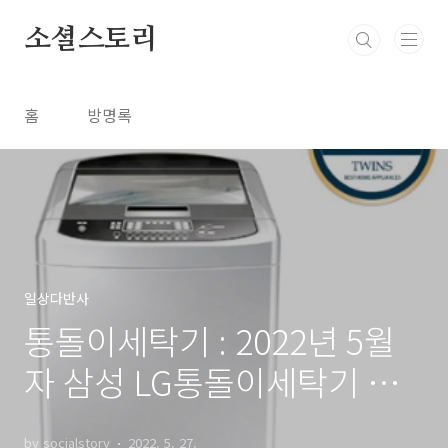
본문 바로가기
소셜스토리
홈
방명록
일상다반사
통돌이세탁기 : 2022년 5월
자 삼성 LG통돌이세탁기 추
천 TOP7
by socialstory
2022. 5. 27.