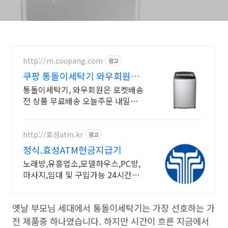
http://m.coupang.com
광고
쿠팡 통돌이세탁기 와우회원은
무제한 무료 배송
통돌이세탁기, 와우회원은 로켓배송
전 상품 무료배송 오늘주문 내일도
착! 꼭 필요한 제품은 쿠팡에서 더
저렴하게, 로켓배송으로 더 빠르게!
http://효성atm.kr
광고
정식.효성ATM현금지급기
노래방,유흥업소,모델하우스,PC방,
마사지,임대 및 구입가능 24시간콜
센터 운영
옛날 부모님 세대에서 통돌이세탁기는 가장 선호하는 가
전 제품중 하나였습니다. 하지만 시간이 흐른 지금에서