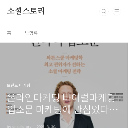
본문 바로가기
소셜스토리
홈
방명록
브랜드 마케팅
온라인마케팅 바이럴마케팅
입소문 마케팅에 관심있다면
추천 영상
by socialstory
2021. 3. 30.