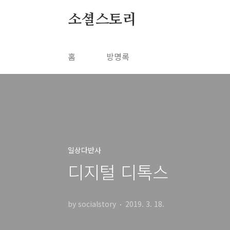
본문 바로가기
소셜스토리
홈
방명록
일상다반사
디지털 디톡스
by socialstory
2019. 3. 18.