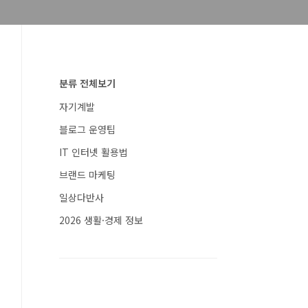
분류 전체보기
자기계발
블로그 운영팁
IT 인터넷 활용법
브랜드 마케팅
일상다반사
2026 생활·경제 정보