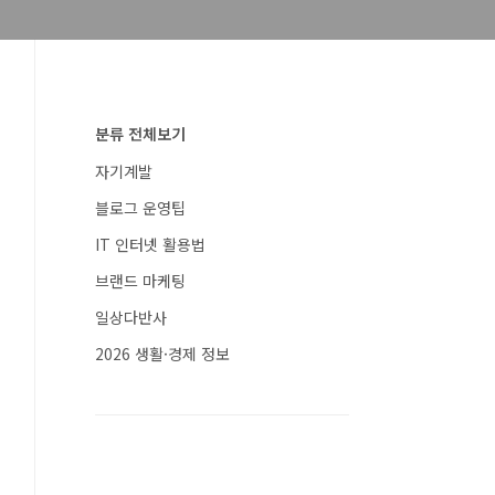
분류 전체보기
자기계발
블로그 운영팁
IT 인터넷 활용법
브랜드 마케팅
일상다반사
2026 생활·경제 정보