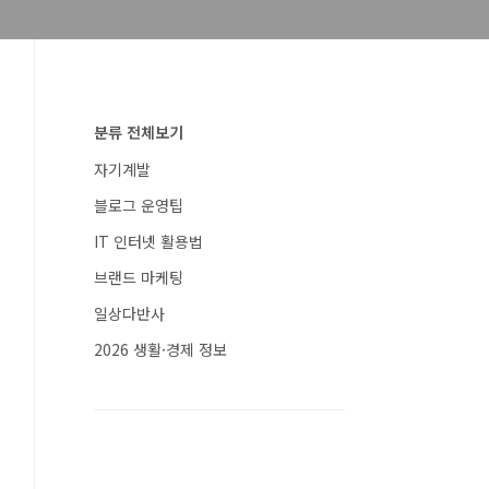
분류 전체보기
자기계발
블로그 운영팁
IT 인터넷 활용법
브랜드 마케팅
일상다반사
2026 생활·경제 정보