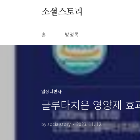
본문 바로가기
소셜스토리
홈
방명록
일상다반사
글루타치온 영양제 효과
by socialstory
2023. 11. 12.