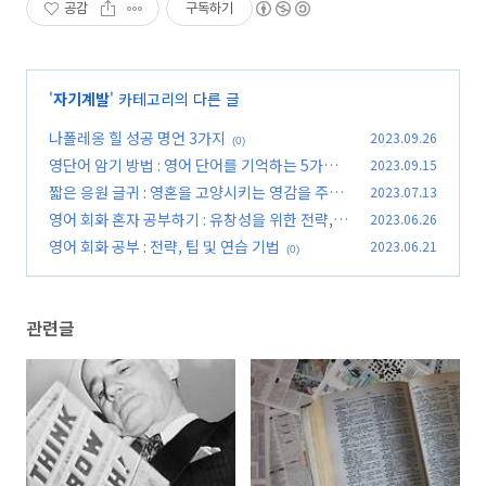
공감
구독하기
'
자기계발
' 카테고리의 다른 글
나폴레옹 힐 성공 명언 3가지
2023.09.26
(0)
영단어 암기 방법 : 영어 단어를 기억하는 5가지
2023.09.15
방법
짧은 응원 글귀 : 영혼을 고양시키는 영감을 주는
2023.07.13
(0)
메시지
영어 회화 혼자 공부하기 : 유창성을 위한 전략, 팁
2023.06.26
(0)
및 리소스
영어 회화 공부 : 전략, 팁 및 연습 기법
2023.06.21
(0)
(0)
관련글