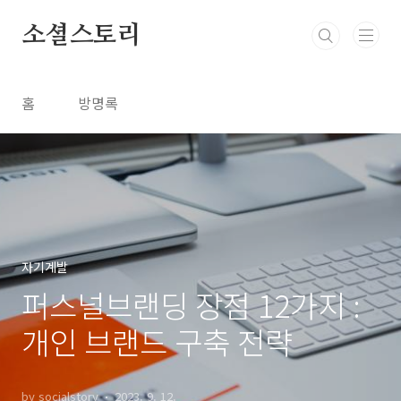
본문 바로가기
소셜스토리
홈
방명록
자기계발
퍼스널브랜딩 장점 12가지 :
개인 브랜드 구축 전략
by socialstory
2023. 9. 12.