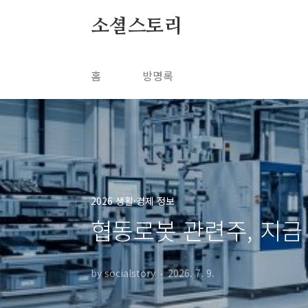
본문 바로가기
소셜스토리
홈
방명록
2026 생활·경제 정보
협동로봇 관련주, 지금
by socialstory
2026. 7. 9.