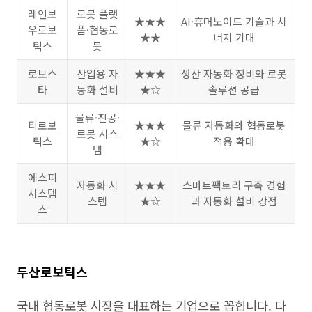
레인보
로봇 플랫
★★★
AI·휴머노이드 기술과 시
우로보
폼·협동로
★★
너지 기대
틱스
봇
로보스
산업용 자
★★★
생산 자동화 장비와 로봇
타
동화 설비
★☆
솔루션 공급
물류·진공·
티로보
★★★
물류 자동화와 협동로봇
로봇 시스
틱스
★☆
적용 확대
템
에스피
자동화 시
★★★
스마트팩토리 구축 경험
시스템
스템
★☆
과 자동화 설비 강점
스
두산로보틱스
국내 협동로봇 시장을 대표하는 기업으로 꼽힙니다. 다