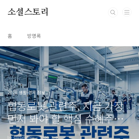
본문 바로가기
소셜스토리
홈
방명록
2026 생활·경제 정보
협동로봇 관련주, 지금 가장
먼저 봐야 할 핵심 수혜주는
어디일까?
by socialstory
2026. 7. 9.