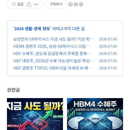
공감
구독하기
'
2026 생활·경제 정보
' 카테고리의 다른 글
삼성전자·SK하이닉스 지금 사도 될까? 지금 확인
2026.07.06
해야 할 투자 기준 5가지
HBM4 관련주 2026, 삼성·SK하이닉스 다음 수
2026.07.06
(0)
혜주는 어디일까?
HBF 수혜주, 반도체 공급망에서 주목할 종목은?
2026.07.05
(0)
HBF 대장주, 2026년 수혜 가능성이 높은 핵심
2026.07.05
(0)
종목은?
HBF 관련주 TOP10, HBM 다음 차세대 AI 메모
2026.07.05
(0)
리 수혜주는?
(0)
관련글