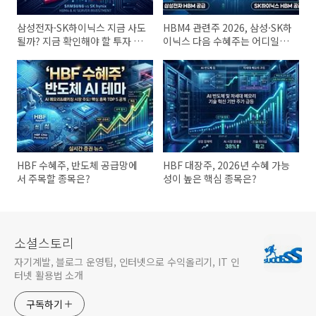
삼성전자·SK하이닉스 지금 사도
HBM4 관련주 2026, 삼성·SK하
될까? 지금 확인해야 할 투자 기
이닉스 다음 수혜주는 어디일
준 5가지
까?
HBF 수혜주, 반도체 공급망에
HBF 대장주, 2026년 수혜 가능
서 주목할 종목은?
성이 높은 핵심 종목은?
소셜스토리
자기계발, 블로그 운영팁, 인터넷으로 수익올리기, IT 인
터넷 활용법 소개
구독하기