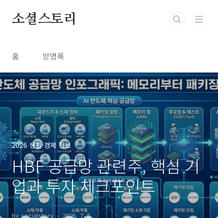
본문 바로가기
소셜스토리
홈
방명록
2026 생활·경제 정보
HBF 공급망 관련주, 핵심 기
업과 투자 체크포인트
by socialstory
2026. 7. 5.