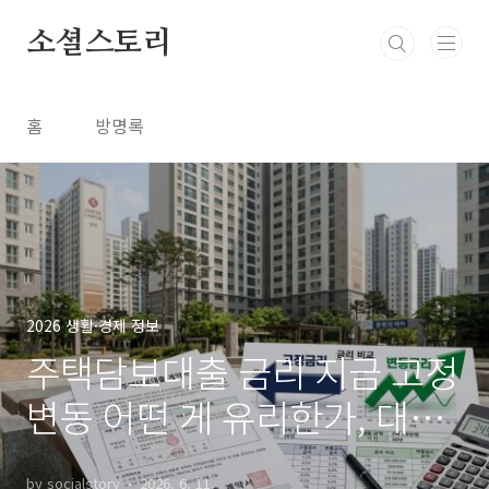
본문 바로가기
소셜스토리
홈
방명록
2026 생활·경제 정보
주택담보대출 금리 지금 고정
변동 어떤 게 유리한가, 대출
전 반드시 체크해야 할 선택
by socialstory
2026. 6. 11.