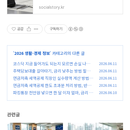
socialstory.kr
공감
구독하기
'
2026 생활·경제 정보
' 카테고리의 다른 글
코스닥 지금 들어가도 되는지 모르면 손실 나는
2026.06.11
이유, 매수 전 반드시 체크
주택담보대출 갈아타기, 금리 낮추는 방법 필수
2026.06.11
(0)
확인 놓치면 이자 손해
연금저축 세액공제 직장인 실수령액 계산 방법,
2026.06.11
(0)
놓치면 손해 보는 절세 혜택
연금저축 세액공제 한도 초과분 처리 방법, 반드
2026.06.11
(0)
시 체크하고 절세 놓치지 마세요
파킹통장 천만원 넣으면 한 달 이자 얼마, 금리 비
2026.06.10
(0)
교 후 가입 전 반드시 체크
(0)
관련글