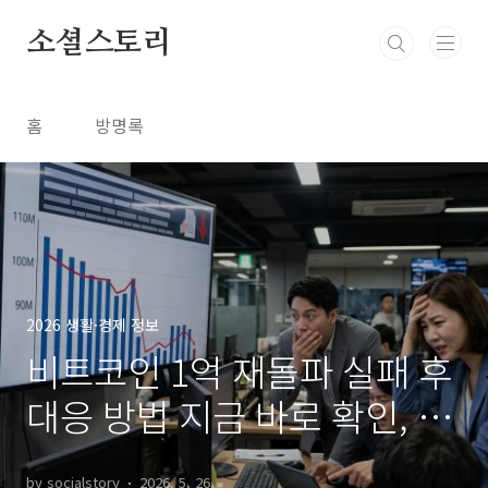
본문 바로가기
소셜스토리
홈
방명록
2026 생활·경제 정보
비트코인 1억 재돌파 실패 후
대응 방법 지금 바로 확인, 손
실 커지기 전 필수 체크
by socialstory
2026. 5. 26.