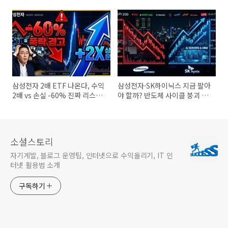
정리
삼성전자 2배 ETF 나온다, 수익
삼성전자·SK하이닉스 지금 팔아
2배 vs 손실 -60% 진짜 리스크
야 할까? 반도체 사이클 붕괴 경
공개
고 정리
소셜스토리
자기계발, 블로그 운영팁, 인터넷으로 수익올리기, IT 인
터넷 활용법 소개
구독하기