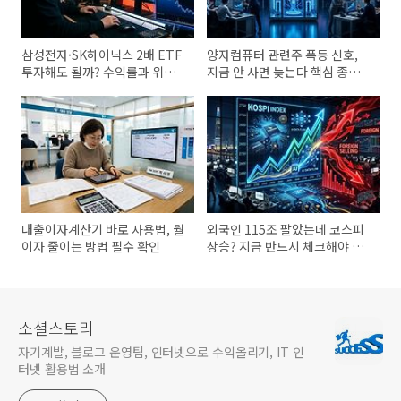
삼성전자·SK하이닉스 2배 ETF
양자컴퓨터 관련주 폭등 신호,
투자해도 될까? 수익률과 위험
지금 안 사면 늦는다 핵심 종목
성 비교
총정리
대출이자계산기 바로 사용법, 월
외국인 115조 팔았는데 코스피
이자 줄이는 방법 필수 확인
상승? 지금 반드시 체크해야 할
시장 변화
소셜스토리
자기계발, 블로그 운영팁, 인터넷으로 수익올리기, IT 인
터넷 활용법 소개