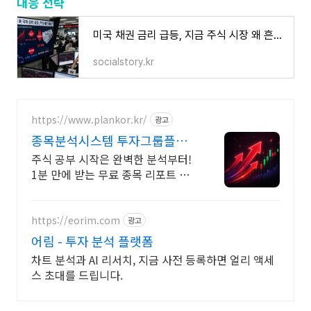
대응 전략
미국 채권 금리 급등, 지금 주식 시장 왜 흔들릴까 투자 대응 전략
socialstory.kr
https://www.plankor.kr/
광고
종목분석시스템 투자그룹플랜
가입즉시 무료리포트 100%
주식 공부 시작은 완벽한 분석부터!
1분 만에 받는 무료 종목 리포트 신
청하기
https://eorim.com
광고
어림 - 투자 분석 플랫폼
차트 분석과 AI 리서치, 지금 사전 등록하면 얼리 액세
스 초대를 드립니다.