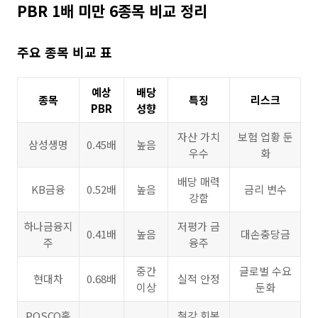
PBR 1배 미만 6종목 비교 정리
주요 종목 비교 표
예상
배당
종목
특징
리스크
PBR
성향
자산 가치
보험 업황 둔
삼성생명
0.45배
높음
우수
화
배당 매력
KB금융
0.52배
높음
금리 변수
강함
하나금융지
저평가 금
0.41배
높음
대손충당금
주
융주
중간
글로벌 수요
현대차
0.68배
실적 안정
이상
둔화
POSCO홀
철강 회복