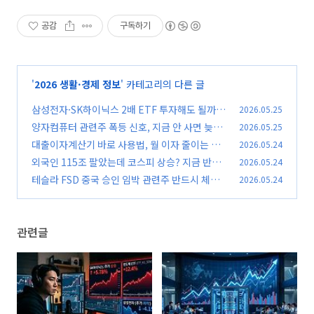
공감
구독하기
'
2026 생활·경제 정보
' 카테고리의 다른 글
삼성전자·SK하이닉스 2배 ETF 투자해도 될까?
2026.05.25
수익률과 위험성 비교
양자컴퓨터 관련주 폭등 신호, 지금 안 사면 늦는
2026.05.25
(0)
다 핵심 종목 총정리
대출이자계산기 바로 사용법, 월 이자 줄이는 방
2026.05.24
(0)
법 필수 확인
외국인 115조 팔았는데 코스피 상승? 지금 반드
2026.05.24
(0)
시 체크해야 할 시장 변화
테슬라 FSD 중국 승인 임박 관련주 반드시 체크,
2026.05.24
(0)
자율주행·배터리 대장주 총정리
(0)
관련글