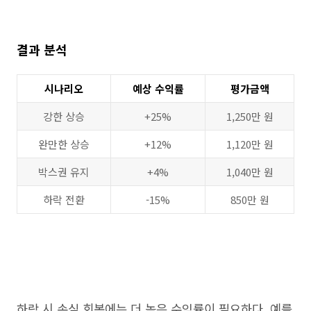
결과 분석
시나리오
예상 수익률
평가금액
강한 상승
+25%
1,250만 원
완만한 상승
+12%
1,120만 원
박스권 유지
+4%
1,040만 원
하락 전환
-15%
850만 원
하락 시 손실 회복에는 더 높은 수익률이 필요하다. 예를