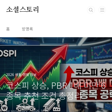
본문 바로가기
소셜스토리
홈
방명록
2026 생활·경제 정보
코스피 상승, PBR 1배 미만 6
종목 추천 조건 총정리
by socialstory
2026. 5. 25.