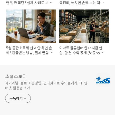
면 벌금 폭탄? 실제 사례로 보는
총정리, 놓치면 손해 보는 핵심
리스크 총정리
체크
5월 종합소득세 신고 안 하면 손
이마트 물류센터 알바 시급 현
해? 환급받는 방법, 절세 꿀팁 총
실, 한 달 수익 공개 (노동 vs 투
정리
자 뭐가 더 돈 될까)
소셜스토리
자기계발, 블로그 운영팁, 인터넷으로 수익올리기, IT 인
터넷 활용법 소개
구독하기