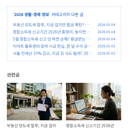
'
2026 생활·경제 정보
' 카테고리의 다른 글
부동산 양도세 탈루, 지금 걸리면 벌금 폭탄? 실
2026.05.04
제 사례로 보는 리스크 총정리
종합소득세 신고기간 2026년 총정리, 놓치면 손
2026.05.04
(0)
해 보는 핵심 체크
5월 종합소득세 신고 안 하면 손해? 환급받는 방
2026.05.04
(0)
법, 절세 꿀팁 총정리
이마트 물류센터 알바 시급 현실, 한 달 수익 공개
2026.05.03
(0)
(노동 vs 투자 뭐가 더 돈 될까)
서울 전세난 33% 감소, 지금 집 사도 될까? 202
2026.05.03
(0)
6 부동산 투자 타이밍 총정리
(0)
관련글
부동산 양도세 탈루, 지금 걸리
종합소득세 신고기간 2026년