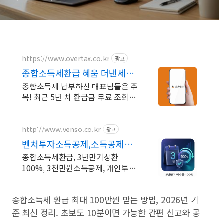
https://www.overtax.co.kr
광고
종합소득세환급 혜움 더낸세금
202만 사업자의 선택
종합소득세 납부하신 대표님들은 주
목! 최근 5년 치 환급금 무료 조회하
세요! 사업자 신규 환급금 조회 기
간, 새로 생긴 환급금을 무료로 조회
하세요
http://www.venso.co.kr
광고
벤처투자소득공제,소득공제채
권
종합소득세환급, 3년만기상환
100%, 3천만원소득공제, 개인투자
조합, 세금환급
종합소득세 환급 최대 100만원 받는 방법, 2026년 기
준 최신 정리. 초보도 10분이면 가능한 간편 신고와 공