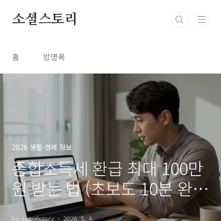
본문 바로가기
소셜스토리
홈
방명록
2026 생활·경제 정보
종합소득세 환급 최대 100만
원 받는 법 (초보도 10분 완
성)
by socialstory
2026. 5. 4.