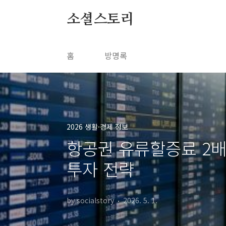
본문 바로가기
소셜스토리
홈
방명록
2026 생활·경제 정보
항공권 유류할증료 2배 
투자 전략
by socialstory
2026. 5. 1.