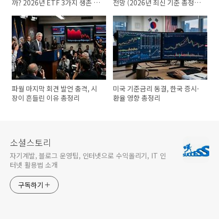
까? 2026년 ETF 3가지 생존 전
전망 (2026년 최신 기준 총정
략
리)
파월 마지막 회견 발언 충격, 시
미국 기준금리 동결, 한국 증시·
장이 흔들린 이유 총정리
환율 영향 총정리
소셜스토리
자기계발, 블로그 운영팁, 인터넷으로 수익올리기, IT 인
터넷 활용법 소개
구독하기