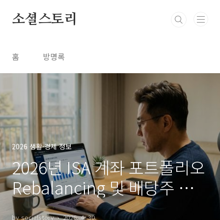
본문 바로가기
소셜스토리
홈
방명록
2026 생활·경제 정보
2026년 ISA 계좌 포트폴리오
Rebalancing 및 배당주 매
수 타이밍 총정리
by socialstory
2026. 4. 30.