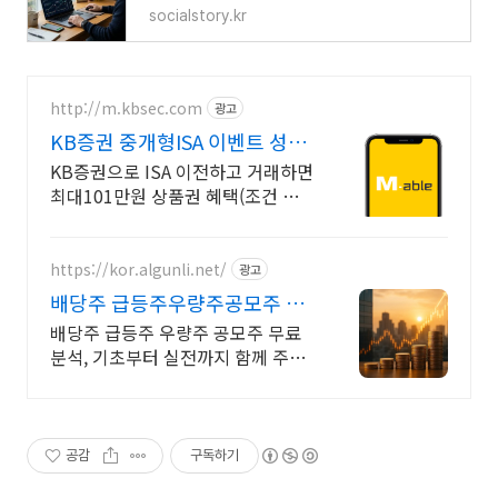
socialstory.kr
http://m.kbsec.com
광고
KB증권 중개형ISA 이벤트 성장
도 KB증권 중개형ISA
KB증권으로 ISA 이전하고 거래하면
최대101만원 상품권 혜택(조건 충
족 시) 주유권 100만원, 맥북 에어
등 다양한 얼리버드 경품 추첨 제공
(총 156명)
https://kor.algunli.net/
광고
배당주 급등주우량주공모주 추
지금 안보면 늦어요
배당주 급등주 우량주 공모주 무료
분석, 기초부터 실전까지 함께 주식
무료 교육 제공, 우량주 무료 정보 제
공, 처음부터 실전까지 같이합니다
공감
구독하기