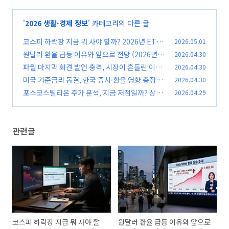
'
2026 생활·경제 정보
' 카테고리의 다른 글
코스피 하락장 지금 뭐 사야 할까? 2026년 ETF
2026.05.01
3가지 생존 전략
원달러 환율 급등 이유와 앞으로 전망 (2026년
2026.04.30
(0)
최신 기준 총정리)
파월 마지막 회견 발언 충격, 시장이 흔들린 이유
2026.04.30
(0)
총정리
미국 기준금리 동결, 한국 증시·환율 영향 총정리
2026.04.30
(0)
포스코스틸리온 주가 분석, 지금 저점일까? 상승
2026.04.29
(0)
이유 3가지 총정리
(0)
관련글
코스피 하락장 지금 뭐 사야 할
원달러 환율 급등 이유와 앞으로