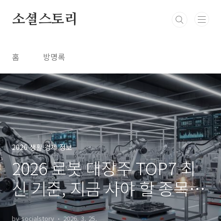
본문 바로가기
소셜스토리
홈
방명록
2026 생활·경제 정보
2026 로봇 대장주 TOP7 최
신 기준, 지금 사야 할 종목
은?
by socialstory
2026. 3. 25.