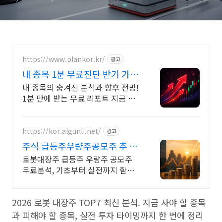
https://www.plankor.kr/
광고
내 종목 1분 무료진단 받기 가입
즉시 무료리포트 100%
내 종목의 숨겨진 분석과 향후 전망!
1분 만에 받는 무료 리포트 지금 신
청하세요
https://kor.algunli.net/
광고
주식 급등주우량주공모주 추 지
금 안보면 늦어요
로봇대장주 급등주 우량주 공모주
무료분석, 기초부터 실전까지 함께
주식 무료 교육 제공, 우량주 무료 정
보 제공, 처음부터 실전까지 같이합
2026 로봇 대장주 TOP7 최신 분석. 지금 사야 할 종목
니다
과 피해야 할 종목, 실전 투자 타이밍까지 한 번에 정리