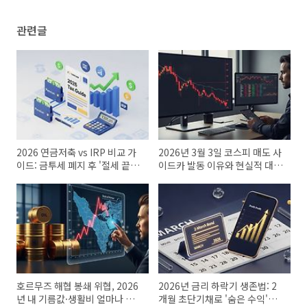
관련글
2026 연금저축 vs IRP 비교 가
2026년 3월 3일 코스피 매도 사
이드: 금투세 폐지 후 '절세 끝판
이드카 발동 이유와 현실적 대응
왕'은?
전략
호르무즈 해협 봉쇄 위협, 2026
2026년 금리 하락기 생존법: 2
년 내 기름값·생활비 얼마나 오
개월 초단기채로 '숨은 수익'