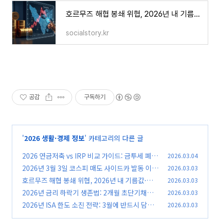
호르무즈 해협 봉쇄 위협, 2026년 내 기름값·생활비 얼마나 오를까?
socialstory.kr
공감
구독하기
'
2026 생활·경제 정보
' 카테고리의 다른 글
2026 연금저축 vs IRP 비교 가이드: 금투세 폐지
2026.03.04
후 '절세 끝판왕'은?
2026년 3월 3일 코스피 매도 사이드카 발동 이유
2026.03.03
(0)
와 현실적 대응 전략
호르무즈 해협 봉쇄 위협, 2026년 내 기름값·생
2026.03.03
(0)
활비 얼마나 오를까?
2026년 금리 하락기 생존법: 2개월 초단기채로
2026.03.03
(0)
'숨은 수익' 1% 더 찾는 전략
2026년 ISA 한도 소진 전략: 3월에 반드시 담아
2026.03.03
(0)
야 할 해외 ETF TOP 5
(0)