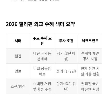
2026 필리핀 외교 수혜 섹터 요약
주요 수혜 요
섹터
투자 호흡
체크포인트
인
바탄 재가동
장기 (3년 이
본계약 체결
원전
본계약
상)
공시 시점
니켈 공급망
현지 정련 시
광물
중기 (1~2년)
확보
설 가동 현황
수빅만 거점
단기~중기 (1
필리핀 국방
조선/방산
및 함정 수출
년)
예산안 확정