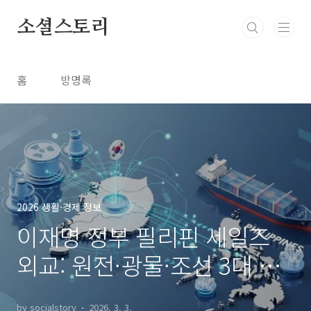
본문 바로가기
소셜스토리
홈
방명록
2026 생활·경제 정보
이재명 정부 필리핀 세일즈
외교: 원전·광물·조선 3대 핵
심 섹터 정밀 분석
by socialstory
2026. 3. 3.