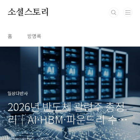
본문 바로가기
소셜스토리
홈
방명록
일상다반사
2026년 반도체 관련주 총정
리｜AI·HBM·파운드리 수혜
주와 실제 기업 분석
by socialstory
2026. 1. 8.