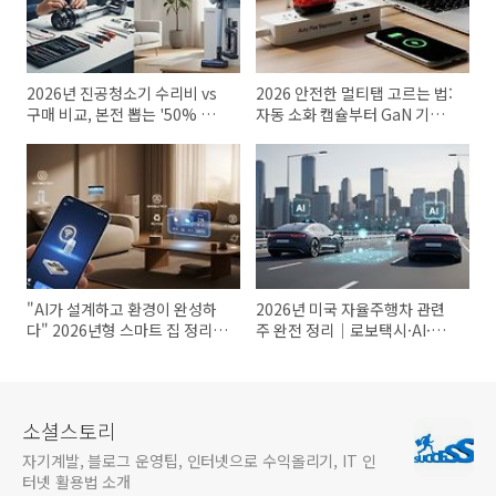
2026년 진공청소기 수리비 vs
2026 안전한 멀티탭 고르는 법:
구매 비교, 본전 뽑는 '50% 결정
자동 소화 캡슐부터 GaN 기술까
법칙'
지 총정리
"AI가 설계하고 환경이 완성하
2026년 미국 자율주행차 관련
다" 2026년형 스마트 집 정리 5
주 완전 정리｜로보택시·AI·반
계명
도체 투자 가이드
소셜스토리
자기계발, 블로그 운영팁, 인터넷으로 수익올리기, IT 인
터넷 활용법 소개