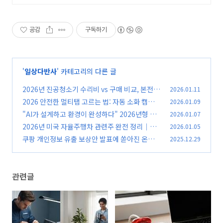
공감
구독하기
'
일상다반사
' 카테고리의 다른 글
2026년 진공청소기 수리비 vs 구매 비교, 본전
2026.01.11
뽑는 '50% 결정 법칙'
2026 안전한 멀티탭 고르는 법: 자동 소화 캡슐부
2026.01.09
(0)
터 GaN 기술까지 총정리
"AI가 설계하고 환경이 완성하다" 2026년형 스
2026.01.07
(0)
마트 집 정리 5계명
2026년 미국 자율주행차 관련주 완전 정리｜로
2026.01.05
(0)
보택시·AI·반도체 투자 가이드
쿠팡 개인정보 유출 보상안 발표에 쏟아진 온라인
2025.12.29
(0)
반응 총정리
(0)
관련글