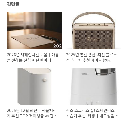
관련글
2026년 새해인사말 모음｜마음
2025년 연말 결산: 최신 블루투
을 전하는 진심 어린 한마디
스 스피커 추천 가이드 (캠핑용
가성비부터 인테리어용까지)
2025년 12월 최신 음식물처리
청소 스트레스 끝! 스테인리스
기 추천 TOP 3: 미생물 vs 건조
가습기 추천, 위생과 내구성을
분쇄 승자는? (전기세, 소음, 단
동시에 잡는 3가지 비결
점 완벽 정리)