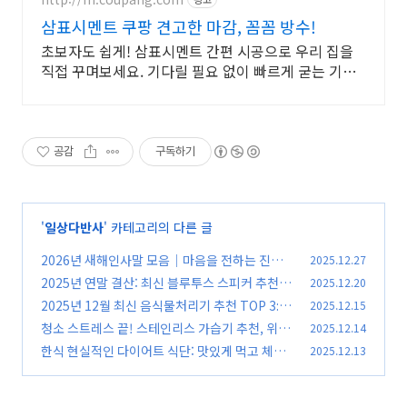
삼표시멘트 쿠팡 견고한 마감, 꼼꼼 방수!
초보자도 쉽게! 삼표시멘트 간편 시공으로 우리 집을
직접 꾸며보세요. 기다릴 필요 없이 빠르게 굳는 기초
재, 로켓배송으로 더 신속하게 만나보세요.
공감
구독하기
'
일상다반사
' 카테고리의 다른 글
2026년 새해인사말 모음｜마음을 전하는 진심
2025.12.27
어린 한마디
2025년 연말 결산: 최신 블루투스 스피커 추천 가
2025.12.20
(0)
이드 (캠핑용 가성비부터 인테리어용까지)
2025년 12월 최신 음식물처리기 추천 TOP 3: 미
2025.12.15
(0)
생물 vs 건조분쇄 승자는? (전기세, 소음, 단점 완
청소 스트레스 끝! 스테인리스 가습기 추천, 위생
2025.12.14
벽 정리)
과 내구성을 동시에 잡는 3가지 비결
(0)
한식 현실적인 다이어트 식단: 맛있게 먹고 체중
2025.12.13
(0)
감량하는 현실 식단 가이드
(0)