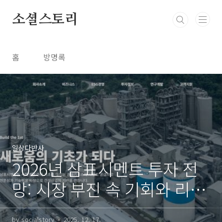
본문 바로가기
소셜스토리
홈
방명록
일상다반사
2026년 삼표시멘트 투자 전
망: 시장 부진 속 기회와 리스
크 분석
by socialstory
2025. 12. 17.