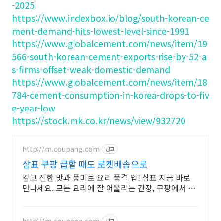
-2025
https://www.indexbox.io/blog/south-korean-ce
ment-demand-hits-lowest-level-since-1991
https://www.globalcement.com/news/item/19
566-south-korean-cement-exports-rise-by-52-a
s-firms-offset-weak-domestic-demand
https://www.globalcement.com/news/item/18
784-cement-consumption-in-korea-drops-to-fiv
e-year-low
https://stock.mk.co.kr/news/view/932720
http://m.coupang.com
광고
삼표 쿠팡 급할 때도 로켓배송으로
깊고 진한 맛과 풍미로 요리 품격 업! 삼표 지금 바로
만나세요. 모든 요리에 잘 어울리는 간장, 쿠팡에서 용
도별로 골라보세요.
http://m.coupang.com
광고