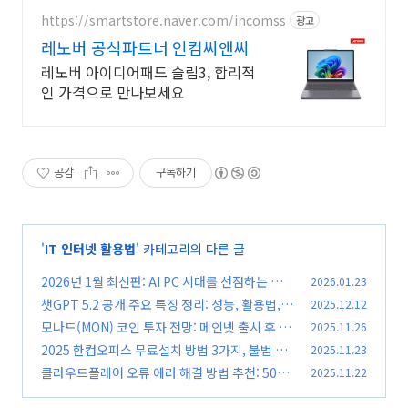
https://smartstore.naver.com/incomss
광고
레노버 공식파트너 인컴씨앤씨
레노버 아이디어패드 슬림3, 합리적
인 가격으로 만나보세요
공감
구독하기
'
IT 인터넷 활용법
' 카테고리의 다른 글
2026년 1월 최신판: AI PC 시대를 선점하는 조립
2026.01.23
PC 부품 선택 가이드
챗GPT 5.2 공개 주요 특징 정리: 성능, 활용법,
2025.12.12
(0)
업데이트 핵심 비교
모나드(MON) 코인 투자 전망: 메인넷 출시 후 시
2025.11.26
(0)
세 폭등, 지금 진입해도 될까?
2025 한컴오피스 무료설치 방법 3가지, 불법 다
2025.11.23
(0)
운로드 없이 정품 쓰는 현실적인 방법
클라우드플레어 오류 에러 해결 방법 추천: 502,
2025.11.22
(0)
521, 522 완벽 가이드
(0)