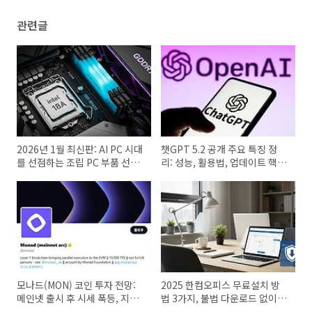
관련글
2026년 1월 최신판: AI PC 시대
챗GPT 5.2 공개 주요 특징 정
를 선점하는 조립 PC 부품 선택
리: 성능, 활용법, 업데이트 핵심
가이드
비교
모나드(MON) 코인 투자 전망:
2025 한컴오피스 무료설치 방
메인넷 출시 후 시세 폭등, 지금
법 3가지, 불법 다운로드 없이 정
진입해도 될까?
품 쓰는 현실적인 방법