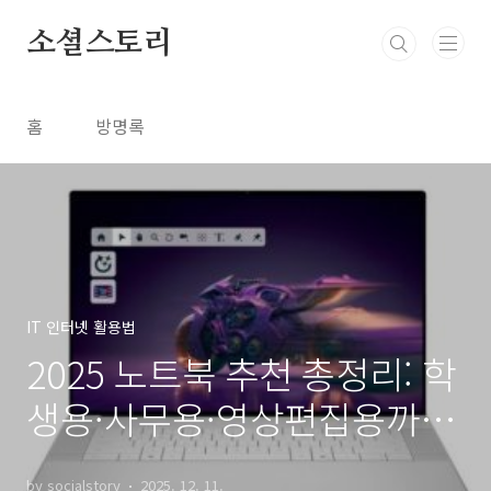
본문 바로가기
소셜스토리
홈
방명록
IT 인터넷 활용법
2025 노트북 추천 총정리: 학
생용·사무용·영상편집용까
지, 예산별 베스트 모델 가이
by socialstory
2025. 12. 11.