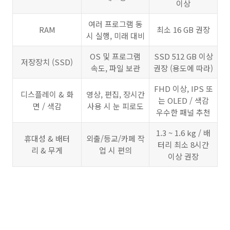
이상
여러 프로그램 동
RAM
최소 16 GB 권장
시 실행, 미래 대비
OS 및 프로그램
SSD 512 GB 이상
저장장치 (SSD)
속도, 파일 보관
권장 (용도에 따라)
FHD 이상, IPS 또
디스플레이 & 화
영상, 편집, 장시간
는 OLED / 색감
면 / 색감
사용 시 눈 피로도
우수한 패널 추천
1.3 ~ 1.6 kg / 배
휴대성 & 배터
외출/등교/카페 작
터리 최소 8시간
리 & 무게
업 시 편의
이상 권장