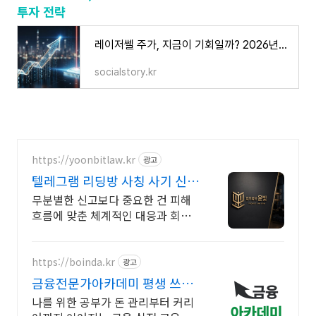
투자 전략
레이저쎌 주가, 지금이 기회일까? 2026년까지 바라본 투자 전략
socialstory.kr
https://yoonbitlaw.kr
광고
텔레그램 리딩방 사칭 사기 신속
피해회복 대응 지원
무분별한 신고보다 중요한 건 피해
흐름에 맞춘 체계적인 대응과 회수
전략입니다.
https://boinda.kr
광고
금융전문가아카데미 평생 쓰는
돈 관리 습관
나를 위한 공부가 돈 관리부터 커리