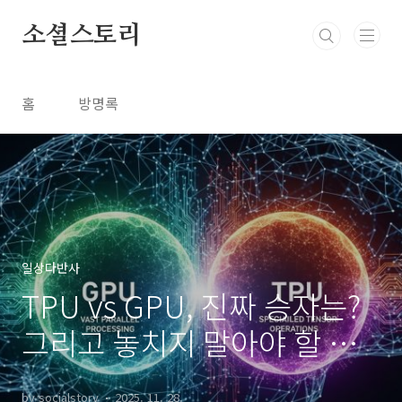
본문 바로가기
소셜스토리
홈
방명록
일상다반사
TPU vs GPU, 진짜 승자는?
그리고 놓치지 말아야 할 관
련주 투자 가이드!
by socialstory
2025. 11. 28.