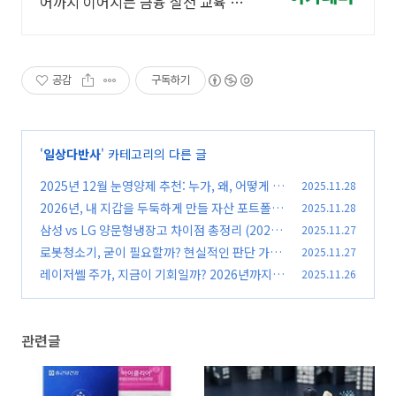
어까지 이어지는 금융 실전 교육 직
장인,취준생 맞춤 시간표로 부담 없
이 시작하는 단계별 금융 실전 강의
공감
구독하기
'
일상다반사
' 카테고리의 다른 글
2025년 12월 눈영양제 추천: 누가, 왜, 어떻게 먹
2025.11.28
어야 할까?
2026년, 내 지갑을 두둑하게 만들 자산 포트폴리
2025.11.28
(0)
오 다각화, 이 5가지 핵심 전략으로 시작하세요!
삼성 vs LG 양문형냉장고 차이점 총정리 (2025
2025.11.27
최신 구매 가이드)
(0)
로봇청소기, 굳이 필요할까? 현실적인 판단 가이
2025.11.27
(0)
드(2025년 11월 최신)
레이저쎌 주가, 지금이 기회일까? 2026년까지
2025.11.26
(0)
바라본 투자 전략
(0)
관련글