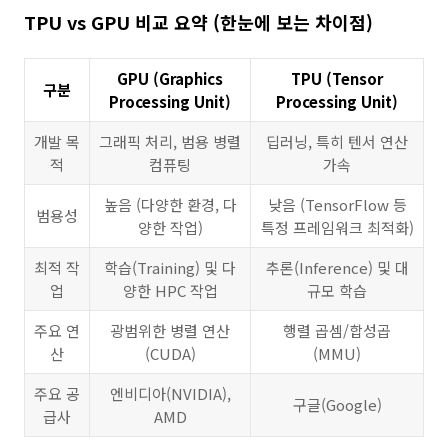
TPU vs GPU 비교 요약 (한눈에 보는 차이점)
GPU (Graphics
TPU (Tensor
구분
Processing Unit)
Processing Unit)
개발 목
그래픽 처리, 범용 병렬
딥러닝, 특히 텐서 연산
적
컴퓨팅
가속
높음 (다양한 환경, 다
낮음 (TensorFlow 등
범용성
양한 작업)
특정 프레임워크 최적화)
최적 작
학습(Training) 및 다
추론(Inference) 및 대
업
양한 HPC 작업
규모 학습
주요 연
광범위한 병렬 연산
행렬 곱셈/합성곱
산
(CUDA)
(MMU)
주요 공
엔비디아(NVIDIA),
구글(Google)
급사
AMD