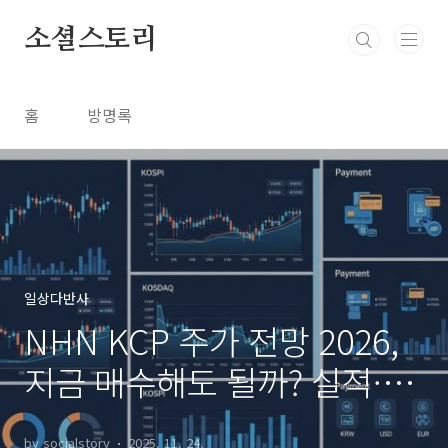
본문 바로가기
소셜스토리
홈
방명록
일상다반사
NHN KCP 주가 전망 2026,
지금 매수해도 될까? 실적·목
표가·리스크 총정리
by socialstory
2025. 11. 24.