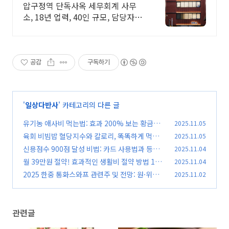
2인 담당 케어로 즉시 소통
압구정역 단독사옥 세무회계 사무
소, 18년 업력, 40인 규모, 담당자가
2명 기장계약시 부가가치세 신고 무
료/ 기장료 1개월 무료/ 소급 기장료
무료.
공감
구독하기
'
일상다반사
' 카테고리의 다른 글
유기농 애사비 먹는법: 효과 200% 보는 황금비
2025.11.05
율, 피해야 할 섭취법
육회 비빔밥 혈당지수와 칼로리, 똑똑하게 먹는
2025.11.05
(0)
비법 대공개!
신용점수 900점 달성 비법: 카드 사용법과 등급
2025.11.04
(0)
올리기 노하우
월 39만원 절약! 효과적인 생활비 절약 방법 10
2025.11.04
(0)
가지
2025 한중 통화스와프 관련주 및 전망: 원·위안
2025.11.02
(0)
협력 복원과 서비스 무역 영향 분석
(0)
관련글