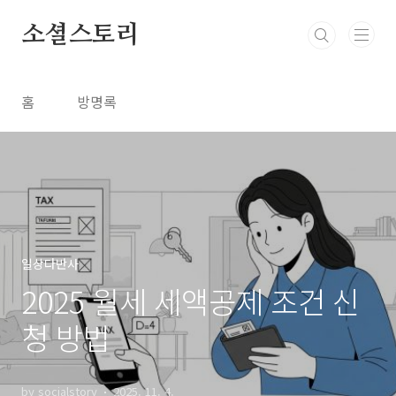
본문 바로가기
소셜스토리
홈
방명록
일상다반사
2025 월세 세액공제 조건 신
청 방법
by socialstory
2025. 11. 4.