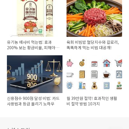
유기농 애사비 먹는법: 효과
육회 비빔밥 혈당지수와 칼로리,
200% 보는 황금비율, 피해야
똑똑하게 먹는 비법 대공개!
할 섭취법
신용점수 900점 달성 비법: 카드
월 39만원 절약! 효과적인 생활
사용법과 등급 올리기 노하우
비 절약 방법 10가지