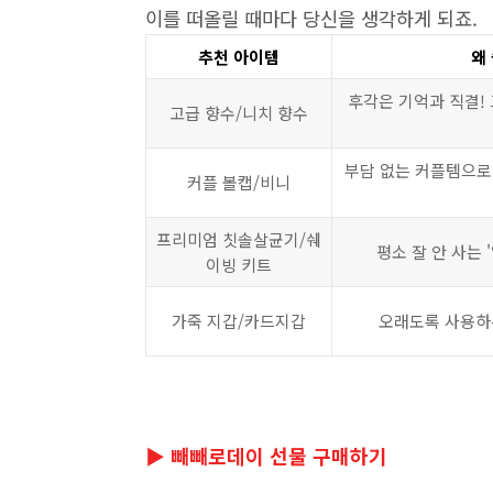
이를 떠올릴 때마다 당신을 생각하게 되죠.
추천 아이템
왜
후각은 기억과 직결! 
고급 향수/니치 향수
부담 없는 커플템으로 
커플 볼캡/비니
프리미엄 칫솔살균기/쉐
평소 잘 안 사는 
이빙 키트
가죽 지갑/카드지갑
오래도록 사용하는
▶ 빼빼로데이 선물 구매하기