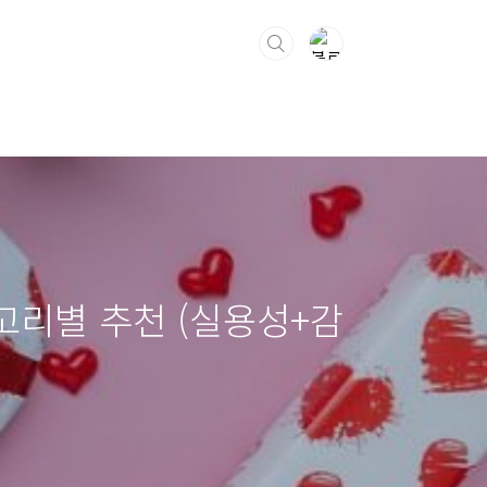
고리별 추천 (실용성+감