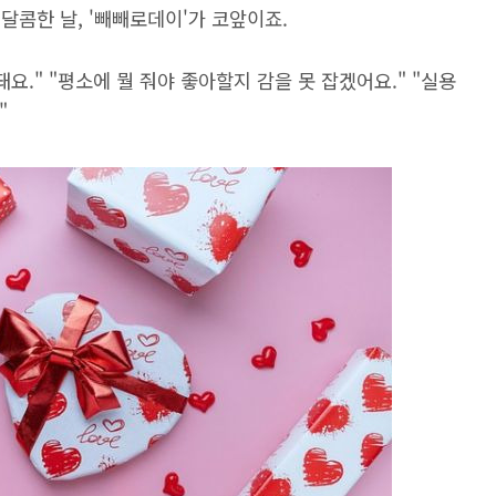
 달콤한 날, '빼빼로데이'가 코앞이죠.
요." "평소에 뭘 줘야 좋아할지 감을 못 잡겠어요." "실용
"