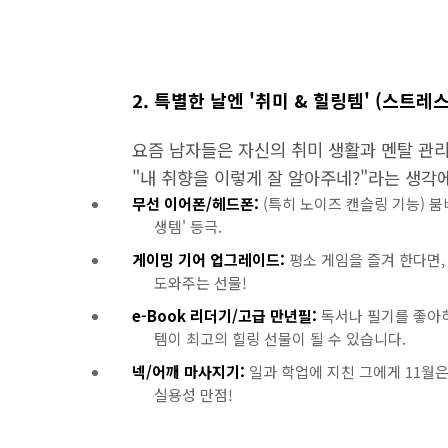
2. 특별한 날엔 '취미 & 힐링템' (스트레
요즘 남자들은 자신의 취미 생활과 멘탈 관리
"내 취향을 이렇게 잘 알아주네?"라는 생각
무선 이어폰/헤드폰:
(특히 노이즈 캔슬링 기능) 붐
생템' 등극.
게이밍 기어 업그레이드:
평소 게임을 즐겨 한다면, 
도와주는 선물!
e-Book 리더기/고급 만년필:
독서나 필기를 좋아
템이 최고의 힐링 선물이 될 수 있습니다.
넥/어깨 마사지기:
일과 학업에 지친 그에게 11월
실용성 만점!