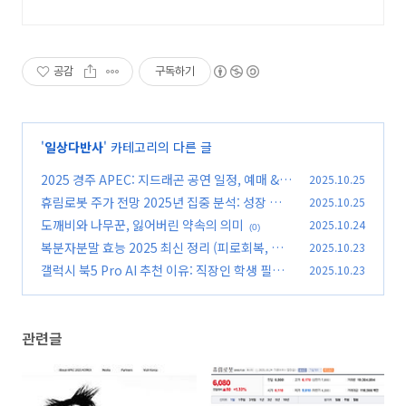
프라이어, 쿠팡 로켓배송으로.
공감
구독하기
'
일상다반사
' 카테고리의 다른 글
2025 경주 APEC: 지드래곤 공연 일정, 예매 &
2025.10.25
사전등록 꿀팁
휴림로봇 주가 전망 2025년 집중 분석: 성장 가능
2025.10.25
(0)
성은?
도깨비와 나무꾼, 잃어버린 약속의 의미
2025.10.24
(0)
(0)
복분자분말 효능 2025 최신 정리 (피로회복, 항
2025.10.23
산화, 부작용 최소화 가이드)
갤럭시 북5 Pro AI 추천 이유: 직장인 학생 필수
2025.10.23
(0)
템
(0)
관련글