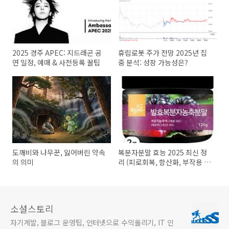
2025 경주 APEC: 지드래곤 공
휴림로봇 주가 전망 2025년 집
연 일정, 예매 & 사전등록 꿀팁
중 분석: 성장 가능성은?
도깨비와 나무꾼, 잃어버린 약속
복분자분말 효능 2025 최신 정
의 의미
리 (피로회복, 항산화, 부작용 최
소화 가이드)
소셜스토리
자기계발, 블로그 운영팁, 인터넷으로 수익올리기, IT 인