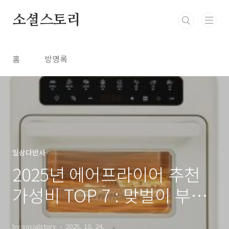
본문 바로가기
소셜스토리
홈
방명록
일상다반사
2025년 에어프라이어 추천
가성비 TOP 7 : 맞벌이 부부
가 선택한 실사용 리뷰
by socialstory
2025. 10. 24.