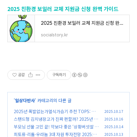
2025 친환경 보일러 교체 지원금 신청 완벽 가이드
2025 친환경 보일러 교체 지원금 신청 완벽 가이드
socialstory.kr
공감
구독하기
'
일상다반사
' 카테고리의 다른 글
2025년 폭발없는가열식가습기 추천 TOP5: 안
2025.10.17
전성과 성능 모두 잡은 가습기
스탠드형 김치냉장고가 진짜 편할까? 2025년 김
2025.10.16
(0)
장철 인기 모델 비교 분석
부모님 선물 고민 끝! 약보다 좋은 ‘상황버섯쌀 효
2025.10.14
(0)
도세트’
희토류·리튬·우라늄 3대 자원 투자전망 2025:
2025.10.13
(0)