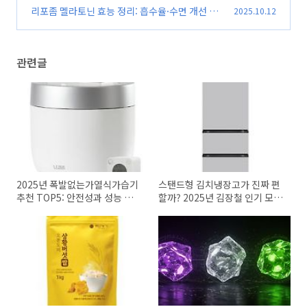
미래 에너지 패권의 흐름 읽기
리포좀 멜라토닌 효능 정리: 흡수율·수면 개선 효
2025.10.12
(0)
과 비교 분석
(0)
관련글
2025년 폭발없는가열식가습기
스탠드형 김치냉장고가 진짜 편
추천 TOP5: 안전성과 성능 모두
할까? 2025년 김장철 인기 모델
잡은 가습기
비교 분석