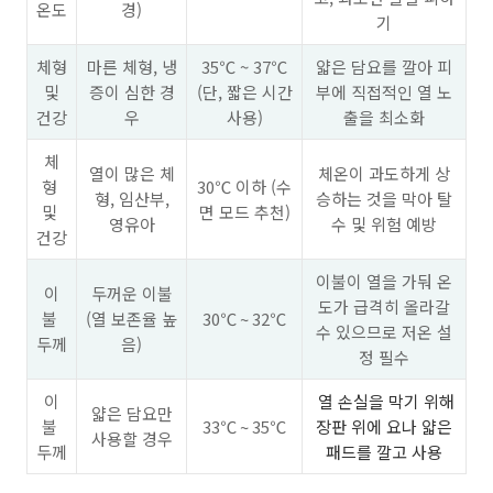
온도
경)
기
체형
마른 체형, 냉
35℃ ~ 37℃
얇은 담요를 깔아 피
및
증이 심한 경
(단, 짧은 시간
부에 직접적인 열 노
건강
우
사용)
출을 최소화
체
열이 많은 체
체온이 과도하게 상
형
30℃ 이하 (수
형, 임산부,
승하는 것을 막아 탈
및
면 모드 추천)
영유아
수 및 위험 예방
건강
이불이 열을 가둬 온
이
두꺼운 이불
도가 급격히 올라갈
불
(열 보존율 높
30℃ ~ 32℃
수 있으므로 저온 설
두께
음)
정 필수
이
열 손실을 막기 위해
얇은 담요만
불
33℃ ~ 35℃
장판 위에 요나 얇은
사용할 경우
두께
패드를 깔고 사용