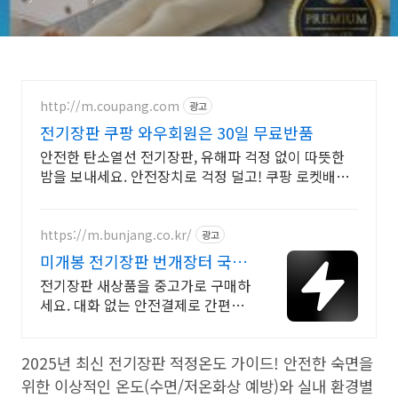
http://m.coupang.com
광고
전기장판 쿠팡 와우회원은 30일 무료반품
안전한 탄소열선 전기장판, 유해파 걱정 없이 따뜻한
밤을 보내세요. 안전장치로 걱정 덜고! 쿠팡 로켓배송
으로 빠르게 받아 따뜻한 겨울을 준비하세요.
https://m.bunjang.co.kr/
광고
미개봉 전기장판 번개장터 국내
최대 브랜드 중고거래
전기장판 새상품을 중고가로 구매하
세요. 대화 없는 안전결제로 간편하
게! 전국 각지에서 올라오는 전국구
최다 상품 매일 10만 개 이상의 신규
2025년 최신 전기장판 적정온도 가이드! 안전한 숙면을
상품 업로드
위한 이상적인 온도(수면/저온화상 예방)와 실내 환경별