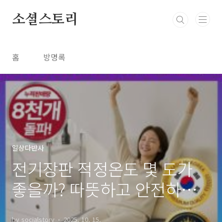
본문 바로가기
소셜스토리
홈
방명록
일상다반사
전기장판 적정온도 몇 도가
좋을까? 따뜻하고 안전하게
쓰는 방법
by socialstory
2025. 10. 15.