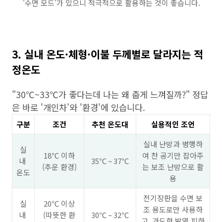
'수면 모드'가 있으니 적극적으로 활용하는 것이 좋습니다.
3. 실내 온도·체형·이불 두께별로 달라지는 적
정온도
"30℃~33℃가 좋다는데 나는 왜 춥게 느껴질까?" 정답
은 바로 '개인차'와 '환경'에 있습니다.
구분
조건
추천 온도대
실용적인 조언
실내 난방과 병행하
실
18℃ 이하
여 찬 공기만 잡아주
내
35℃ ~ 37℃
(추운 환경)
는 보조 난방으로 활
온도
용
전기장판을 수면 보
실
20℃ 이상
조 용도로만 사용하
내
(따뜻한 환
30℃ ~ 32℃
고, 과도한 발열 피하