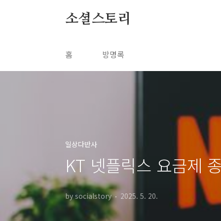
본문 바로가기
소셜스토리
홈
방명록
일상다반사
KT 넷플릭스 요금제 종
by socialstory
2025. 5. 20.