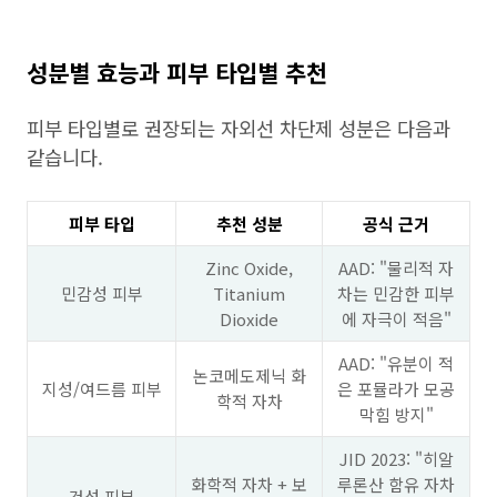
성분별 효능과 피부 타입별 추천
피부 타입별로 권장되는 자외선 차단제 성분은 다음과
같습니다.
피부 타입
추천 성분
공식 근거
Zinc Oxide,
AAD: "물리적 자
민감성 피부
Titanium
차는 민감한 피부
Dioxide
에 자극이 적음"
AAD: "유분이 적
논코메도제닉 화
지성/여드름 피부
은 포뮬라가 모공
학적 자차
막힘 방지"
JID 2023: "히알
화학적 자차 + 보
루론산 함유 자차
건성 피부