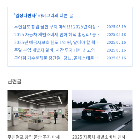
'
일상다반사
' 카테고리의 다른 글
무인점포 창업 꿈만 꾸지 마세요! 2025년 예상
2025.05.19
비용과 절감 팁 대방출
2025 자동차 개별소비세 인하 혜택 총정리! 놓치
2025.05.18
(0)
면 손해
2025년 예금자보호 한도 1억 원, 알아야 할 핵심
2025.05.16
(0)
정보
주말 부업 개발자 알바, 시간 투자 대비 최고의 수
2025.05.16
(0)
익을 얻는 방법
구아검 가수분해물 장단점 : 당뇨, 콜레스테롤 관
2025.05.16
(0)
리, 다이어트까지
(0)
관련글
무인점포 창업 꿈만 꾸지 마세
2025 자동차 개별소비세 인하