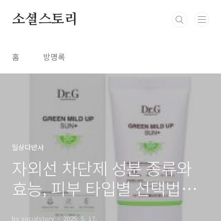
본문 바로가기
소셜스토리
홈
방명록
일상다반사
자외선 차단제 성분 종류와
효능, 피부 타입별 선택법까
지!
by socialstory
2025. 5. 17.