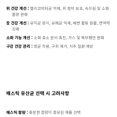
위 건강 개선 :
헬리코박터균 억제, 위 점막 보호, 속쓰림 및 소화
불량 완화
장 건강 개선 :
유익균 증식, 유해균 억제, 배변 활동 원활, 면역력
강화
소화 기능 개선 :
소화 효소 분비 촉진, 가스 및 복부팽만 완화
구강 건강 관리 :
항균 작용, 구취 제거, 치주 질환 예방
매스틱 유산균 선택 시 고려사항
매스틱 함량 :
충분한 함량이 함유된 제품 선택