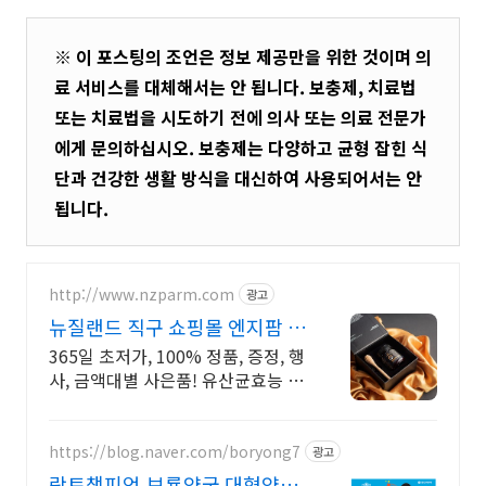
※ 이 포스팅의 조언은 정보 제공만을 위한 것이며 의
료 서비스를 대체해서는 안 됩니다. 보충제, 치료법
또는 치료법을 시도하기 전에 의사 또는 의료 전문가
에게 문의하십시오. 보충제는 다양하고 균형 잡힌 식
단과 건강한 생활 방식을 대신하여 사용되어서는 안
됩니다.
http://www.nzparm.com
광고
뉴질랜드 직구 쇼핑몰 엔지팜 회
원가입시 적립급 바로 지급
365일 초저가, 100% 정품, 증정, 행
사, 금액대별 사은품! 유산균효능 뉴
질랜드 건강식품 구매대행 쇼핑몰!
믿을 수 있는 뉴질랜드의 건강을 보
내드립니다.
https://blog.naver.com/boryong7
광고
락토챔피언,보룡약국 대형약국/