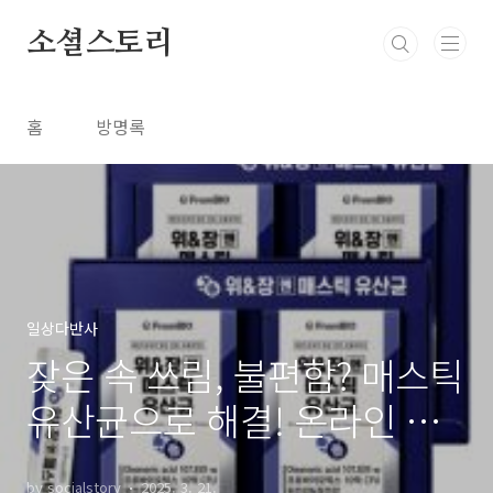
본문 바로가기
소셜스토리
홈
방명록
일상다반사
잦은 속 쓰림, 불편함? 매스틱
유산균으로 해결! 온라인 후
기 및 FAQ
by socialstory
2025. 3. 21.