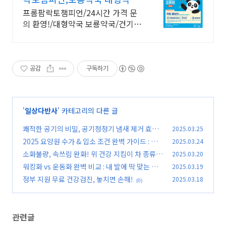
태릉입구,육사 근처
프롬팜락토챔피언/24시간 가격 문
의 환영!/대형약국 보룡약국/건기식
택배판매
공감
구독하기
'
일상다반사
' 카테고리의 다른 글
쾌적한 공기의 비밀, 공기청정기 냄새 제거 효과
2025.03.25
완벽 분석
2025 요양원 수가 & 입소 조건 완벽 가이드 : 등
2025.03.24
(0)
급별 조건, 준비물
소화불량, 속쓰림 완화! 위 건강 지킴이 차 종류
2025.03.20
(0)
완벽 가이드
워킹화 vs 운동화 완벽 비교 : 내 발에 딱 맞는 신
2025.03.19
(0)
발 고르는 법(2025 최신 가이드)
정부 지원 무료 건강검진, 놓치면 손해!
2025.03.18
(0)
(0)
관련글