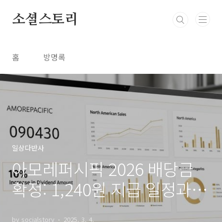
본문 바로가기
소셜스토리
홈
방명록
일상다반사
아모레퍼시픽 2026 배당금
확정: 1,240원 지급 일정과
실적 기반 투자 전략
by socialstory
2025. 3. 4.