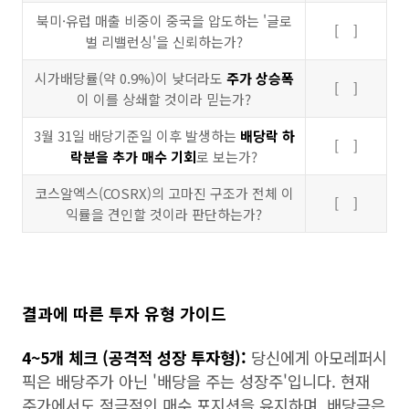
북미·유럽 매출 비중이 중국을 압도하는 '글로
[ ]
벌 리밸런싱'을 신뢰하는가?
시가배당률(약 0.9%)이 낮더라도
주가 상승폭
[ ]
이 이를 상쇄할 것이라 믿는가?
3월 31일 배당기준일 이후 발생하는
배당락 하
[ ]
락분을 추가 매수 기회
로 보는가?
코스알엑스(COSRX)의 고마진 구조가 전체 이
[ ]
익률을 견인할 것이라 판단하는가?
결과에 따른 투자 유형 가이드
4~5개 체크 (공격적 성장 투자형):
당신에게 아모레퍼시
픽은 배당주가 아닌 '배당을 주는 성장주'입니다. 현재
주가에서도 적극적인 매수 포지션을 유지하며, 배당금은