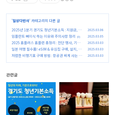
'
일상다반사
' 카테고리의 다른 글
2025년 1분기 경기도 청년기본소득 : 지원금, 자
2025.03.06
격, 신청 총정리
임플란트 뼈이식 하는 이유와 주의사항 정리
2025.03.05
(0)
(0)
2025 홈플러스 홈플런 총정리 : 전단 행사, 기간,
2025.03.03
할인 상품 완벽 분석
일본 여행 필수품! eSIM & 유심칩 구매, 설치, 사
2025.03.03
(0)
용법 총정리
저렴한 비행기표 구매 방법 : 항공권 싸게 사는 방
2025.03.03
(0)
법, 구매 전략, 꿀팁 공개
(0)
관련글