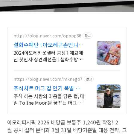
https://blog.naver.com/opppp86
광고
설화수예단 l 아모레큰손언니 기
업선물 단체선물 답례품선물
2024아모레카운셀러 금상 l 애교예
단 첫인사 상견례선물 l 설화수방판,
단체선물 고급보자기무료포장 설화
수정품
https://blog.naver.com/mknego7
광고
주식차트 머그 컵 인기 폭발 내
일은 오늘보다 조금더 높이
주식 하는 사람의 마음을 담은 컵, 매
일 To the Moon을 꿈꾸는 머그 컵
숫자가 아닌 꿈을 담다. 매일 손에 쥐
는 조용한 응원. To the Moon
아모레퍼시픽 2026 배당금 보통주 1,240원 확정! 2
월 공시 실적 분석과 3월 31일 배당기준일 대응 전략, 그