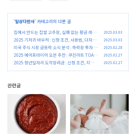
'
일상다반사
' 카테고리의 다른 글
집에서 만드는 찹쌀 고추장, 실패 없는 황금 레시
2025.03.03
피
2025 기저귀 바우처 : 신청 조건, 사용법, 다자녀
2025.03.03
(0)
혜택 총정리
미국 주식 시장 급등락 소식 분석 : 하락장 투자 원
2025.02.28
(0)
칙
2025 에어프라이어 오븐 추천 : 쿠진아트 TOA-5
2025.02.27
(0)
2KR
2025 청년일자리 도약장려금 : 신청 조건, 지원
2025.02.27
(0)
대상, 유형별 혜택 비교
(0)
관련글