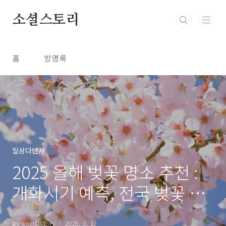
본문 바로가기
소셜스토리
홈
방명록
일상다반사
2025 올해 벚꽃 명소 추천 :
개화시기 예측, 전국 벚꽃 명
소
by socialstory
2025. 3. 1.