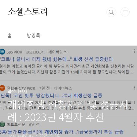
본문 바로가기
소셜스토리
홈
방명록
일상다반사
개인회생 신청자격 및 성공사
례 : 2023년 4월자 추천
by socialstory
2023. 4. 10.