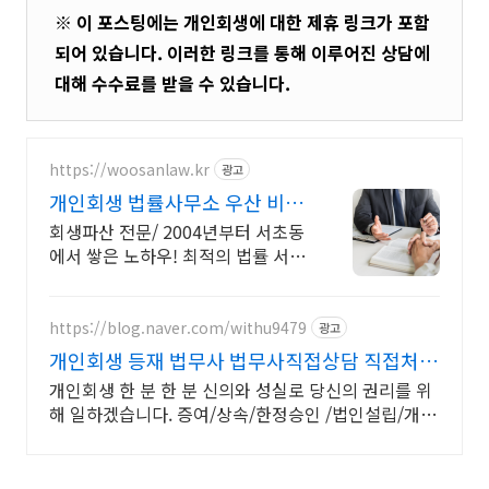
※ 이 포스팅에는 개인회생에 대한 제휴 링크가 포함
되어 있습니다. 이러한 링크를 통해 이루어진 상담에
대해 수수료를 받을 수 있습니다.
https://woosanlaw.kr
광고
개인회생 법률사무소 우산 비대
면 상담, 일어설 기회
회생파산 전문/ 2004년부터 서초동
에서 쌓은 노하우! 최적의 법률 서비
스 제공! 채무로 인한 무너진 삶, 다
시 일어설 수 있습니다.
https://blog.naver.com/withu9479
광고
개인회생 등재 법무사 법무사직접상담 직접처리
빠름
개인회생 한 분 한 분 신의와 성실로 당신의 권리를 위
해 일하겠습니다. 증여/상속/한정승인 /법인설립/개인
회생/소장/답변서/개명/법인 부동산등기/압류추심