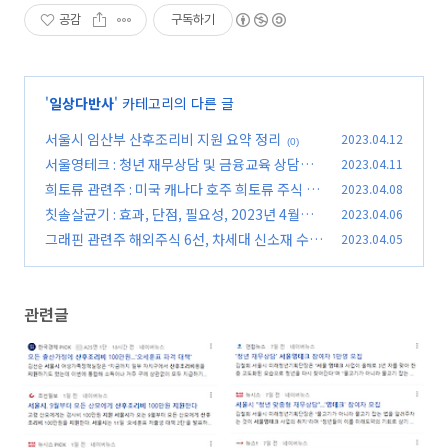
공감
구독하기
'
일상다반사
' 카테고리의 다른 글
서울시 임산부 산후조리비 지원 요약 정리
2023.04.12
(0)
서울영테크 : 청년 재무상담 및 금융교육 상담신
2023.04.11
청 방법
희토류 관련주 : 미국 캐나다 호주 희토류 주식 기
2023.04.08
(0)
업 8곳
칫솔살균기 : 효과, 단점, 필요성, 2023년 4월자
2023.04.06
(0)
추천 순위
그래핀 관련주 해외주식 6선, 차세대 신소재 수혜
2023.04.05
(0)
주 총정리
(0)
관련글