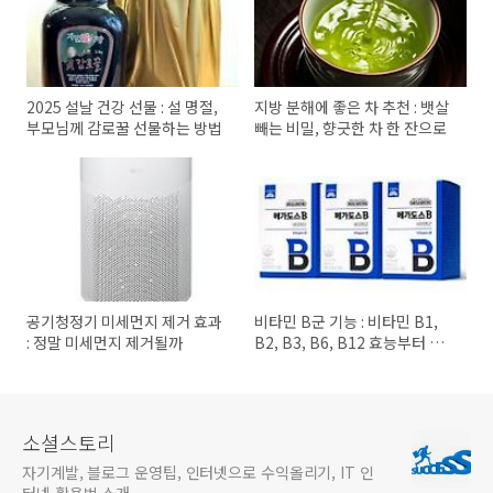
2025 설날 건강 선물 : 설 명절,
지방 분해에 좋은 차 추천 : 뱃살
부모님께 감로꿀 선물하는 방법
빼는 비밀, 향긋한 차 한 잔으로
공기청정기 미세먼지 제거 효과
비타민 B군 기능 : 비타민 B1,
: 정말 미세먼지 제거될까
B2, B3, B6, B12 효능부터 복
용법까지
소셜스토리
자기계발, 블로그 운영팁, 인터넷으로 수익올리기, IT 인