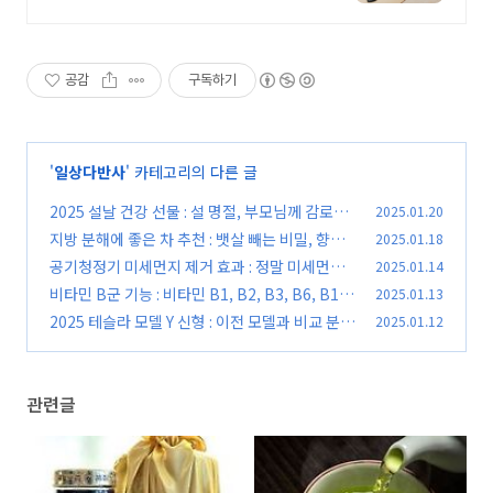
을 만나보세요 수제 스트랩을 현재
10~36% 할인판매 중입니다
공감
구독하기
'
일상다반사
' 카테고리의 다른 글
2025 설날 건강 선물 : 설 명절, 부모님께 감로꿀
2025.01.20
선물하는 방법
지방 분해에 좋은 차 추천 : 뱃살 빼는 비밀, 향긋
2025.01.18
(0)
한 차 한 잔으로
공기청정기 미세먼지 제거 효과 : 정말 미세먼지
2025.01.14
(0)
제거될까
비타민 B군 기능 : 비타민 B1, B2, B3, B6, B12
2025.01.13
(0)
효능부터 복용법까지
2025 테슬라 모델 Y 신형 : 이전 모델과 비교 분석
2025.01.12
(0)
(0)
관련글