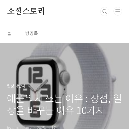
본문 바로가기
소셜스토리
홈
방명록
일상다반사
애플워치 쓰는 이유 : 장점, 일
상을 바꾸는 이유 10가지
by socialstory
2025. 1. 17.