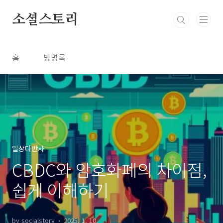
본문 바로가기
소셜스토리
홈
방명록
일상다반사
CBDC와 암호화폐의 차이점,
쉽게 이해하기
by socialstory
2025. 1. 10.