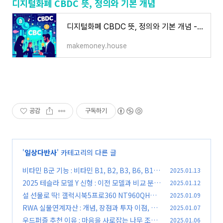
디지털화폐 CBDC 뜻, 정의와 기본 개념
디지털화폐 CBDC 뜻, 정의와 기본 개념 - 굿라이프
makemoney.house
공감
구독하기
'
일상다반사
' 카테고리의 다른 글
비타민 B군 기능 : 비타민 B1, B2, B3, B6, B12
2025.01.13
효능부터 복용법까지
2025 테슬라 모델 Y 신형 : 이전 모델과 비교 분석
2025.01.12
(0)
설 선물로 딱! 갤럭시북5프로360 NT960QHA-
2025.01.09
(0)
K71AR 장단점 완벽 분석
RWA 실물연계자산 : 개념, 장점과 투자 이점, 후
2025.01.07
(0)
기
우드퍼즐 추천 이유 : 마음을 사로잡는 나무 조각
2025.01.06
(0)