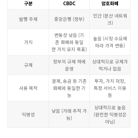
구분
CBDC
암호화폐
민간 (분산 네트워
발행 주체
중앙은행 (정부)
크)
변동성 낮음 (기
높음 (시장 수요에
가치
존 화폐와 동일
따라 가격 변동)
한 가치 유지 목표)
정부의 규제 하에
상대적으로 규제가
규제
운영
적거나 없음
결제, 송금 등 기존
투자, 가치 저장,
사용 목적
화폐와 동일한 기
특정 서비스 이용
능
등
상대적으로 높음
낮음 (거래 추적 가
익명성
(완전한 익명성은
능)
아님)