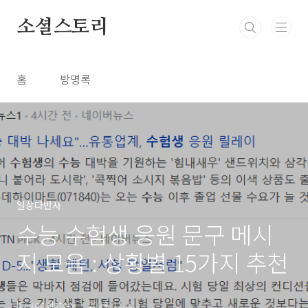
본문 바로가기
소셜스토리
홈
방명록
일상다반사
수능 수험생 응원 문구 메시
지 모음 : 상황별 15가지 추천
by socialstory
2024. 11. 9.