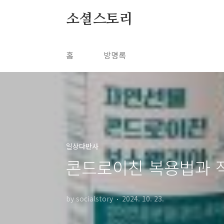
본문 바로가기
소셜스토리
홈
방명록
일상다반사
콘드로이친 복용법과 적
by socialstory
2024. 10. 23.