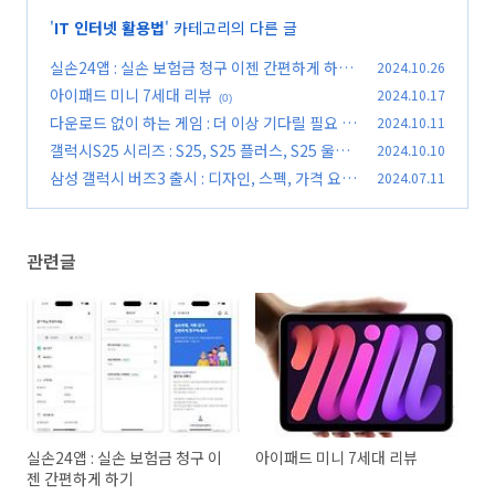
'
IT 인터넷 활용법
' 카테고리의 다른 글
실손24앱 : 실손 보험금 청구 이젠 간편하게 하기
2024.10.26
아이패드 미니 7세대 리뷰
2024.10.17
(0)
(0)
다운로드 없이 하는 게임 : 더 이상 기다릴 필요 없
2024.10.11
는 게임들
갤럭시S25 시리즈 : S25, S25 플러스, S25 울트
2024.10.10
(0)
라 첫 이미지 공개
삼성 갤럭시 버즈3 출시 : 디자인, 스펙, 가격 요약
2024.07.11
(0)
정리
(0)
관련글
실손24앱 : 실손 보험금 청구 이
아이패드 미니 7세대 리뷰
젠 간편하게 하기