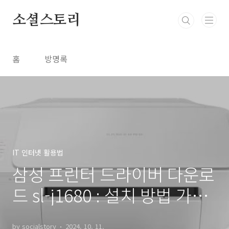
본문 바로가기
소셜스토리
홈
방명록
IT 인터넷 활용법
삼성 프린터 드라이버 다운로
드 sl-j1680 : 설치 방법 가이
드
by socialstory
2024. 10. 11.