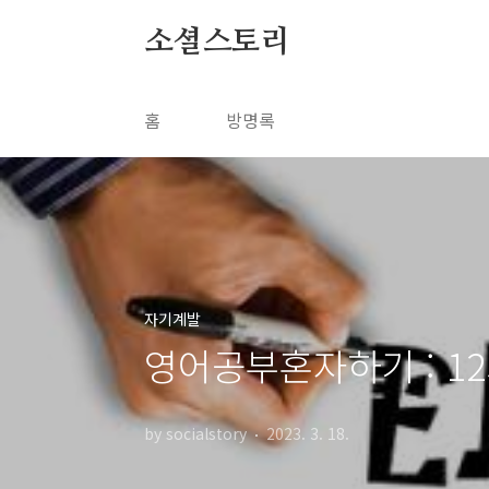
본문 바로가기
소셜스토리
홈
방명록
자기계발
영어공부혼자하기 : 1
by socialstory
2023. 3. 18.