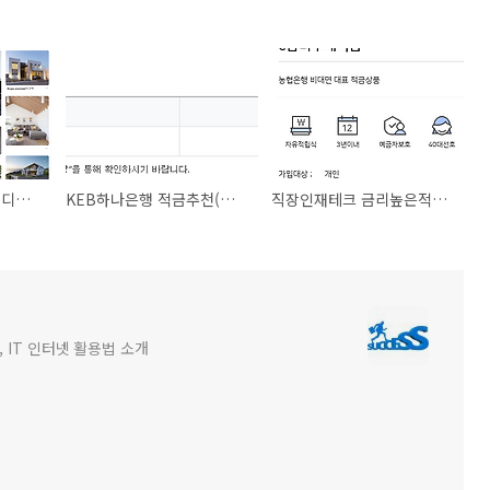
전원주택 및 단독주택 디자인에 참고하면 좋을 예쁜전원주택(feat.모던주택)
KEB하나은행 적금추천(최고 금리순 7개 적금)
직장인재테크 금리높은적금으로 돈모으기(목돈만들기 위한 적금추천)
 IT 인터넷 활용법 소개