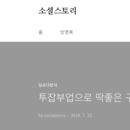
본문 바로가기
소셜스토리
홈
방명록
일상다반사
투잡부업으로 딱좋은 
by socialstory
2019. 7. 22.