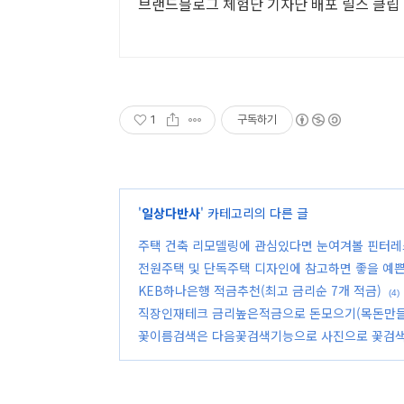
브랜드블로그 체험단 기자단 배포 릴스 클립
1
구독하기
'
일상다반사
' 카테고리의 다른 글
주택 건축 리모델링에 관심있다면 눈여겨볼 핀터레
전원주택 및 단독주택 디자인에 참고하면 좋을 예쁜전
KEB하나은행 적금추천(최고 금리순 7개 적금)
(4)
직장인재테크 금리높은적금으로 돈모으기(목돈만들
꽃이름검색은 다음꽃검색기능으로 사진으로 꽃검색(f