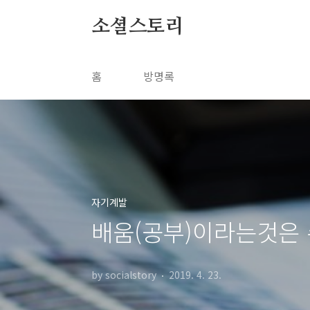
본문 바로가기
소셜스토리
홈
방명록
자기계발
배움(공부)이라는것은
by socialstory
2019. 4. 23.