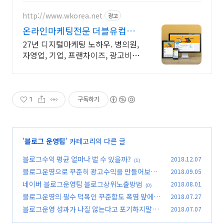
드 가치를 보고 고객에게 투자하는
마케팅 회사, 돔봄
http://www.wkorea.net
광고
온라인마케팅전문 더블유컴퍼
니 27년 노하우
27년 디지털마케팅 노하우. 병의원,
자영업, 기업, 프랜차이즈, 광고비용
전문
1
구독하기
'
블로그 운영팁
' 카테고리의 다른 글
블로그수익 평균 얼마나 벌 수 있을까?
2018.12.07
(1)
블로그운영으로 꾸준히 광고수익을 만들어보자
2018.09.05
네이버 블로그운영팁 블로그상위노출방법
2018.08.01
(6)
(0)
블로그운영의 필수 덕목인 꾸준함도 폭염 앞에선
2018.07.27
어쩔수 없네
블로그운영 성과가 나질 않는다고 포기하지말자
2018.07.07
(7)
(4)