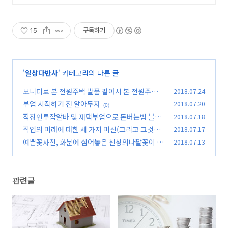
15
구독하기
'
일상다반사
' 카테고리의 다른 글
모니터로 본 전원주택 발품 팔아서 본 전원주택
2018.07.24
부업 시작하기 전 알아두자
2018.07.20
(1)
(0)
직장인투잡알바 및 재택부업으로 돈버는법 블로
2018.07.18
그로돈벌기
직업의 미래에 대한 세 가지 미신(그리고 그것이
2018.07.17
(0)
사실이 아닌 이유)
예쁜꽃사진, 화분에 심어놓은 천상의나팔꽃이 활
2018.07.13
(0)
짝 피었네요
(0)
관련글