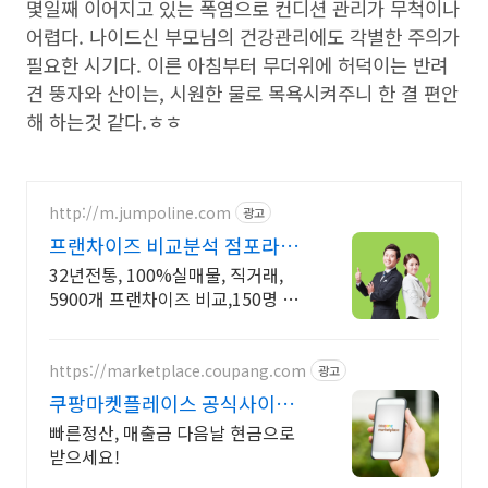
몇일째 이어지고 있는 폭염으로 컨디션 관리가 무척이나
어렵다. 나이드신 부모님의 건강관리에도 각별한 주의가
필요한 시기다. 이른 아침부터 무더위에 허덕이는 반려
견 뚱자와 산이는, 시원한 물로 목욕시켜주니 한 결 편안
해 하는것 같다.ㅎㅎ
http://m.jumpoline.com
광고
프랜차이즈 비교분석 점포라인
빠른 직거래 & 안전중개거래
32년전통, 100%실매물, 직거래,
5900개 프랜차이즈 비교,150명 에
이전트
https://marketplace.coupang.com
광고
쿠팡마켓플레이스 공식사이트
쿠팡 공식 입점사이트
빠른정산, 매출금 다음날 현금으로
받으세요!